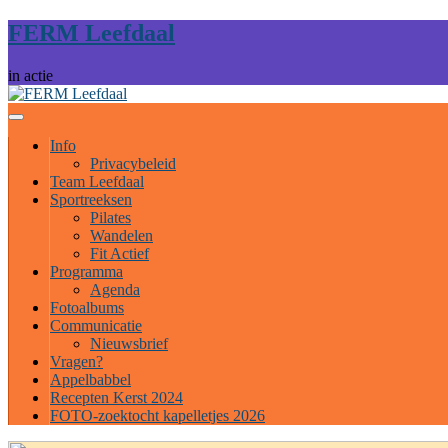
FERM Leefdaal
in actie
Info
Privacybeleid
Team Leefdaal
Sportreeksen
Pilates
Wandelen
Fit Actief
Programma
Agenda
Fotoalbums
Communicatie
Nieuwsbrief
Vragen?
Appelbabbel
Recepten Kerst 2024
FOTO-zoektocht kapelletjes 2026