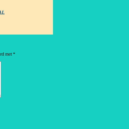
AL
erd met
*