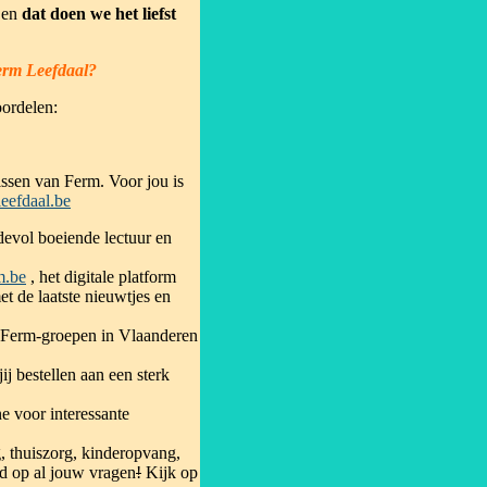
 en
dat doen we het liefst
erm Leefdaal?
oordelen:
ssen van Ferm. Voor jou is
eefdaal.be
devol boeiende lectuur en
m.be
, het digitale platform
t de laatste nieuwtjes en
e Ferm-groepen in Vlaanderen
j bestellen aan een sterk
e voor interessante
, thuiszorg, kinderopvang,
d op al jouw vragen
!
Kijk op