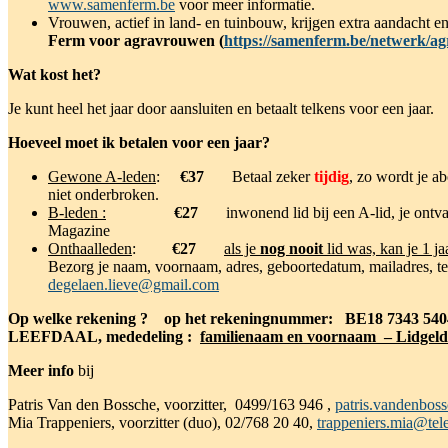
www.samenferm.be
voor meer informatie.
Vrouwen, actief in land- en tuinbouw, krijgen extra aandacht 
Ferm voor agravrouwen (
https://samenferm.be/netwerk/a
Wat kost het?
Je kunt heel het jaar door aansluiten en betaalt telkens voor een jaar.
Hoeveel moet ik betalen voor een jaar?
Gewone A-leden
:
€37
Betaal zeker
tijdig
, zo wordt je 
niet onderbroken.
B-leden :
€27
inwonend lid bij een A-lid, je ontv
Magazine
Onthaalleden
:
€27
als je
nog nooit
lid was, kan je 1 ja
Bezorg je naam, voornaam, adres, geboortedatum, mailadres, t
degelaen.lieve@gmail.com
Op welke rekening ? op het rekeningnummer: BE18 7343 540
LEEFDAAL,
mededeling :
familienaam en voornaam – Lidgeld
Meer info
bij
Patris Van den Bossche, voorzitter, 0499/163 946 ,
patris.vandenbos
Mia Trappeniers, voorzitter (duo), 02/768 20 40,
trappeniers.mia@tel