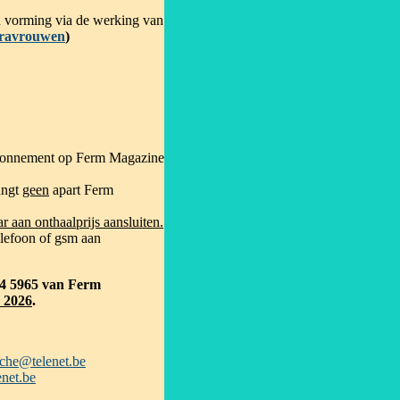
en vorming via de werking van
gravrouwen
)
abonnement op Ferm Magazine
angt
geen
apart Ferm
ar aan onthaalprijs aansluiten.
elefoon of gsm aan
4 5965 van Ferm
 2026
.
sche@telenet.be
enet.be