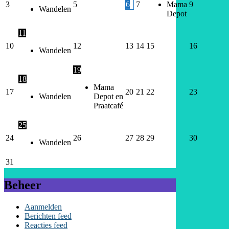
3
5
6
7
Mama
9
Wandelen
Depot
11
10
12
13
14
15
16
Wandelen
19
18
Mama
17
20
21
22
23
Wandelen
Depot en
Praatcafé
25
24
26
27
28
29
30
Wandelen
31
Beheer
Aanmelden
Berichten feed
Reacties feed