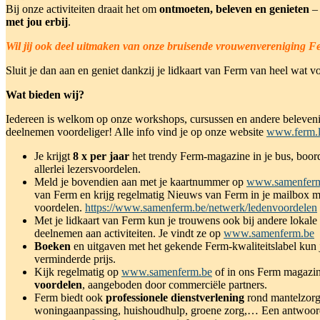
Bij onze activiteiten draait het om
ontmoeten, beleven en genieten
–
met jou erbij
.
Wil jij ook deel uitmaken van onze bruisende vrouwenvereniging F
Sluit je dan aan en geniet dankzij je lidkaart van Ferm van heel wat v
Wat bieden wij?
Iedereen is welkom op onze workshops, cursussen en andere beleveni
deelnemen voordeliger! Alle info vind je op onze website
www.ferm.l
Je krijgt
8 x per jaar
het trendy Ferm-magazine in je bus, boor
allerlei lezersvoordelen.
Meld je bovendien aan met je kaartnummer op
www.samenfer
van Ferm en krijg regelmatig Nieuws van Ferm in je mailbox me
voordelen.
https://www.samenferm.be/netwerk/ledenvoordelen
Met je lidkaart van Ferm kun je trouwens ook bij andere lokal
deelnemen aan activiteiten. Je vindt ze op
www.samenferm.be
Boeken
en uitgaven met het gekende Ferm-kwaliteitslabel kun ji
verminderde prijs.
Kijk regelmatig op
www.samenferm.be
of in ons Ferm magazin
voordelen
, aangeboden door commerciële partners.
Ferm biedt ook
professionele dienstverlening
rond mantelzorg
woningaanpassing, huishoudhulp, groene zorg,… Een antwoor