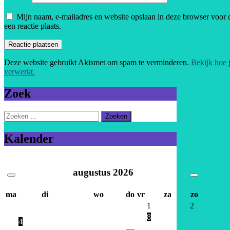
Mijn naam, e-mailadres en website opslaan in deze browser voor 
een reactie plaats.
Deze website gebruikt Akismet om spam te verminderen.
Bekijk hoe 
verwerkt.
Zoek
Zoeken
naar:
Kalender
augustus
2026
ma
di
wo
do
vr
za
zo
1
2
8
4